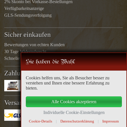
2% Skonto bei Vorkasse-Bestellungen
Verfügbarkeitsanzeige
GLS-Sendungsverfolgung
Sicher einkaufen
Bewertungen von echten Kunden
30 Tage Widerrufsrecht
Schnelle Rücküberweisungen
Sie haben die Wahl
Zahlungsarten
Cookies helfen uns, Sie als Besucher besser zu
verstehen und Ihnen eine bessere Erfahrung zu
bieten.
Versandoptionen
Alle Cookies akzeptieren
Individuelle Cookie-Einstellungen
Cookie-Details
|
Datenschutzerklärung
|
Impressum