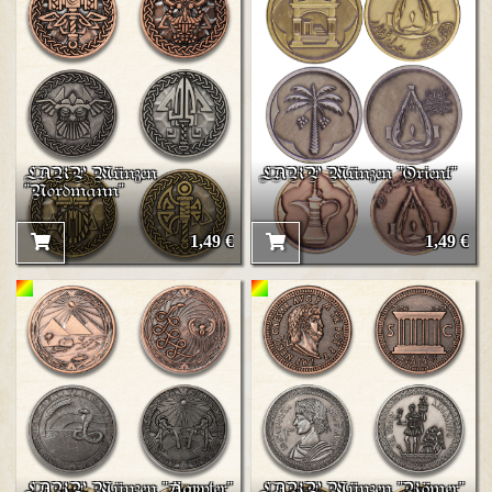
LARP Münzen
LARP Münzen "Orient"
"Nordmann"
1,49 €
1,49 €
LARP Münzen "Ägypter"
LARP Münzen "Römer"