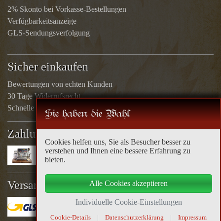
2% Skonto bei Vorkasse-Bestellungen
Verfügbarkeitsanzeige
GLS-Sendungsverfolgung
Sicher einkaufen
Bewertungen von echten Kunden
30 Tage Widerrufsrecht
Schnelle Rücküberweisungen
Sie haben die Wahl
Zahlungsarten
Cookies helfen uns, Sie als Besucher besser zu
verstehen und Ihnen eine bessere Erfahrung zu
bieten.
Versandoptionen
Alle Cookies akzeptieren
Individuelle Cookie-Einstellungen
Cookie-Details
|
Datenschutzerklärung
|
Impressum