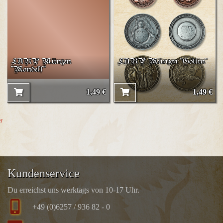
LARP Münzen
LARP Münzen "Göttin"
"Mondelf"
1,49 €
1,49 €
er
Kundenservice
Du erreichst uns werktags von 10-17 Uhr.
+49 (0)6257 / 936 82 - 0