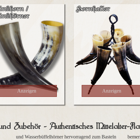
inkhorn /
Hornhalter
inkhörner
Anzeigen
Anzeigen
nd Zubehör - Authentisches Mittelalter-Fla
und Wasserbüffelhörner hervorragend zum Basteln
bemerk