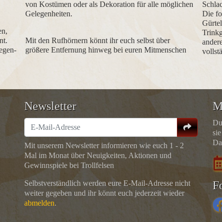
von Kostümen oder als Dekoration für alle möglichen
Schlac
Gelegenheiten.
Die f
Gürtel
en,
Trink
nt.
Mit den Rufhörnern könnt ihr euch selbst über
andere
iegen-
größere Entfernung hinweg bei euren Mitmenschen
vollst
Newsletter
M
Du
sie
Da
Mit unserem Newsletter informieren wie euch 1 - 2
Mal im Monat über Neuigkeiten, Aktionen und
Gewinnspiele bei Trollfelsen
Selbstverständlich werden eure E-Mail-Adresse nicht
F
weiter gegeben und ihr könnt euch jederzeit wieder
abmelden
.