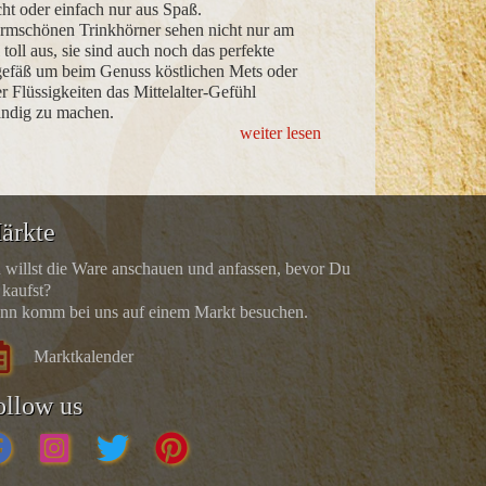
ht oder einfach nur aus Spaß.
Das Horn, hauptsäch
ormschönen Trinkhörner sehen nicht nur am
anderen Wiederkäuern
 toll aus, sie sind auch noch das perfekte
Herstellung von Beh
gefäß um beim Genuss köstlichen Mets oder
Musikinstrumenten 
r Flüssigkeiten das Mittelalter-Gefühl
Hörner können die u
ändig zu machen.
Größen haben. Sie 
weiter lesen
ärkte
 willst die Ware anschauen und anfassen, bevor Du
 kaufst?
nn komm bei uns auf einem Markt besuchen.
Marktkalender
ollow us