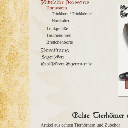
Mittelalter Accessoires
Tr
Hornwaren
Tr
Trinkhorn / Trinkhörner
Hornhalter
Trinkgefäße
Taschenuhren
Brettchenborte
Bewaffnung
Lagerleben
Trollfelsen Eigenmarke
Echte Tierhörner u
Artikel aus echten Tierhörnern und Zubehör