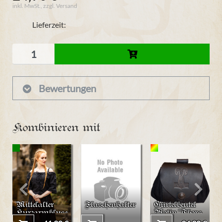
inkl. MwSt., zzgl. Versand
Lieferzeit:
Bewertungen
Kombinieren mit
Mittelalter
Flaschenhalter
Gürtelbeutel
Kurzarmbluse
Motiv "Thors
"Prina"
Hammer"