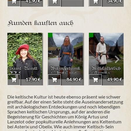
41,90 €
34,90 €
Kunden kauften auch
Samt-Barett
Wikingertunik
Mittelalterlich
XXL
a "Freki" mit
e Tunika
Handstickerei
"Erwin"
17,90 €
84,90 €
49,90 €
Die keltische Kultur ist heute ebenso präsent wie schwer
greifbar. Auf der einen Seite steht die Auseinandersetzung
mit archäologischen Entdeckungen und noch lebendigen
Sprachen keltischen Ursprungs, auf der anderen die
Begeisterung für Geschichten um König Artus und
Lanzelot oder popkulturelle Anlehnungen ans Keltentum
bei Asterix und Obelix. Wie auch immer Keltisch-Sein