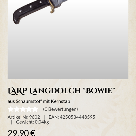
LARP Langdolch "Bowie"
aus Schaumstoff mit Kernstab
(0 Bewertungen)
Artikel Nr. 9602
EAN: 4250534448595
Gewicht:
0,04
kg
29,90 €