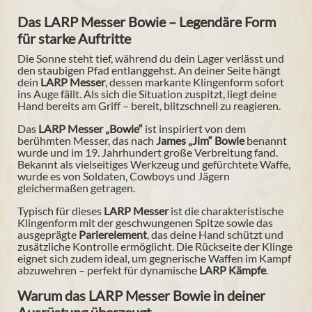
Das
LARP Messer Bowie
– Legendäre Form
für starke Auftritte
Die Sonne steht tief, während du dein Lager verlässt und
den staubigen Pfad entlanggehst. An deiner Seite hängt
dein
LARP Messer
, dessen markante Klingenform sofort
ins Auge fällt. Als sich die Situation zuspitzt, liegt deine
Hand bereits am Griff – bereit, blitzschnell zu reagieren.
Das
LARP Messer „Bowie“
ist inspiriert von dem
berühmten Messer, das nach
James „Jim“ Bowie
benannt
wurde und im 19. Jahrhundert große Verbreitung fand.
Bekannt als vielseitiges Werkzeug und gefürchtete Waffe,
wurde es von Soldaten, Cowboys und Jägern
gleichermaßen getragen.
Typisch für dieses
LARP Messer
ist die charakteristische
Klingenform mit der geschwungenen Spitze sowie das
ausgeprägte
Parierelement
, das deine Hand schützt und
zusätzliche Kontrolle ermöglicht. Die Rückseite der Klinge
eignet sich zudem ideal, um gegnerische Waffen im Kampf
abzuwehren – perfekt für dynamische
LARP Kämpfe
.
Warum das
LARP Messer Bowie
in deiner