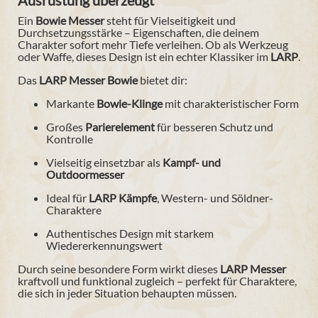
Ausrüstung überzeugt
Ein
Bowie Messer
steht für Vielseitigkeit und
Durchsetzungsstärke – Eigenschaften, die deinem
Charakter sofort mehr Tiefe verleihen. Ob als Werkzeug
oder Waffe, dieses Design ist ein echter Klassiker im
LARP
.
Das
LARP Messer Bowie
bietet dir:
Markante
Bowie-Klinge
mit charakteristischer Form
Großes
Parierelement
für besseren Schutz und
Kontrolle
Vielseitig einsetzbar als
Kampf- und
Outdoormesser
Ideal für
LARP Kämpfe
, Western- und Söldner-
Charaktere
Authentisches Design mit starkem
Wiedererkennungswert
Durch seine besondere Form wirkt dieses
LARP Messer
kraftvoll und funktional zugleich – perfekt für Charaktere,
die sich in jeder Situation behaupten müssen.