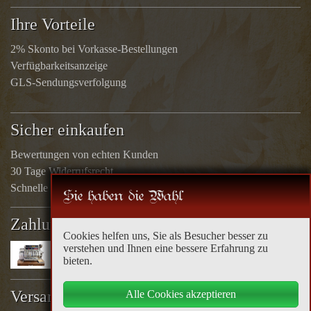
Ihre Vorteile
2% Skonto bei Vorkasse-Bestellungen
Verfügbarkeitsanzeige
GLS-Sendungsverfolgung
Sicher einkaufen
Bewertungen von echten Kunden
30 Tage Widerrufsrecht
Schnelle Rücküberweisungen
Sie haben die Wahl
Zahlungsarten
Cookies helfen uns, Sie als Besucher besser zu
verstehen und Ihnen eine bessere Erfahrung zu
bieten.
Versandoptionen
Alle Cookies akzeptieren