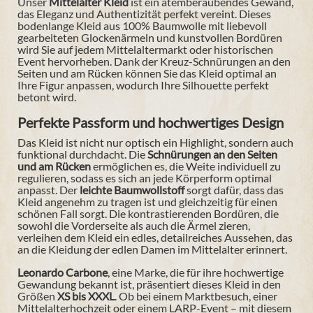
Unser
Mittelalter Kleid
ist ein atemberaubendes Gewand,
das Eleganz und Authentizität perfekt vereint. Dieses
bodenlange Kleid aus 100% Baumwolle mit liebevoll
gearbeiteten Glockenärmeln und kunstvollen Bordüren
wird Sie auf jedem Mittelaltermarkt oder historischen
Event hervorheben. Dank der Kreuz-Schnürungen an den
Seiten und am Rücken können Sie das Kleid optimal an
Ihre Figur anpassen, wodurch Ihre Silhouette perfekt
betont wird.
Perfekte Passform und hochwertiges Design
Das Kleid ist nicht nur optisch ein Highlight, sondern auch
funktional durchdacht. Die
Schnürungen an den Seiten
und am Rücken
ermöglichen es, die Weite individuell zu
regulieren, sodass es sich an jede Körperform optimal
anpasst. Der
leichte Baumwollstoff
sorgt dafür, dass das
Kleid angenehm zu tragen ist und gleichzeitig für einen
schönen Fall sorgt. Die kontrastierenden Bordüren, die
sowohl die Vorderseite als auch die Ärmel zieren,
verleihen dem Kleid ein edles, detailreiches Aussehen, das
an die Kleidung der edlen Damen im Mittelalter erinnert.
Leonardo Carbone
, eine Marke, die für ihre hochwertige
Gewandung bekannt ist, präsentiert dieses Kleid in den
Größen
XS bis XXXL
. Ob bei einem Marktbesuch, einer
Mittelalterhochzeit oder einem LARP-Event – mit diesem