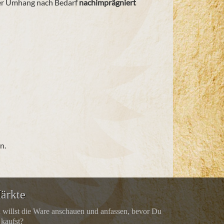
 der Umhang nach Bedarf
nachimprägniert
n.
ärkte
 willst die Ware anschauen und anfassen, bevor Du
 kaufst?