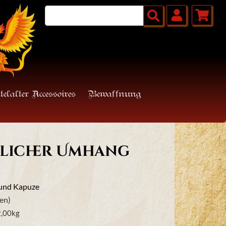
telalter Accessoires
Bewaffnung
rlicher Umhang
 und Kapuze
en)
,00
kg