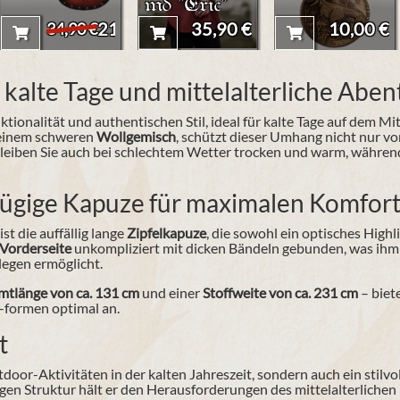
md "Eric"
21,90 €
35,90 €
10,00 €
34,90 €
kalte Tage und mittelalterliche Abe
ktionalität und authentischen Stil, ideal für kalte Tage auf dem M
 einem schweren
Wollgemisch
, schützt dieser Umhang nicht nur v
 bleiben Sie auch bei schlechtem Wetter trocken und warm, währe
zügige Kapuze für maximalen Komfor
t die auffällig lange
Zipfelkapuze
, die sowohl ein optisches Highl
Vorderseite
unkompliziert mit dicken Bändeln gebunden, was ihm n
legen ermöglicht.
tlänge von ca. 131 cm
und einer
Stoffweite von ca. 231 cm
– biet
-formen optimal an.
t
utdoor-Aktivitäten in der kalten Jahreszeit, sondern auch ein stil
gen Struktur hält er den Herausforderungen des mittelalterlichen 