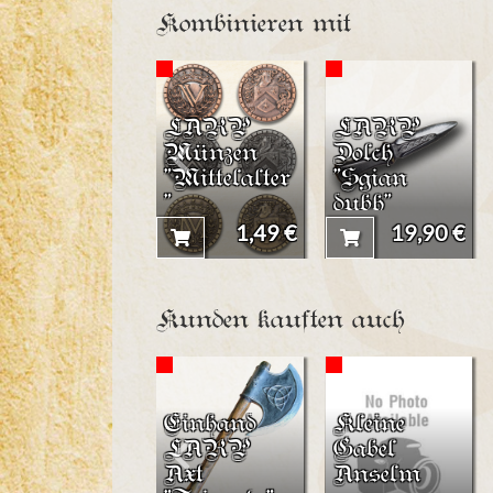
Kombinieren mit
LARP
LARP
Münzen
Dolch
"Mittelalter
"Sgian
"
dubh"
1,49 €
19,90 €
Kunden kauften auch
Einhand
Kleine
LARP
Gabel
Axt
Anselm