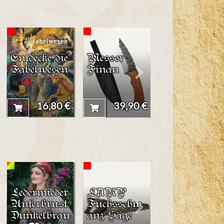
Entdecke die
Messer
LARP
Fabelwesen
Finan
Axt
"Tieflingszo
rn"
16,80 €
39,90 €
49,00 
Ledermieder
LARP
Kochmesser
Unterbrust
Fuchsschw
Anselm
Dunkelbrau
anz Säge