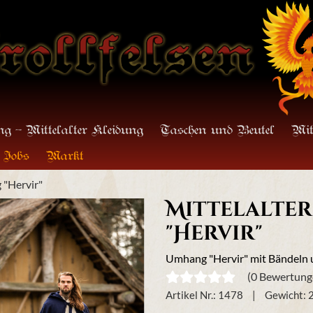
g - Mittelalter Kleidung
Taschen und Beutel
Mit
Jobs
Markt
 "Hervir"
Mittelalte
"Hervir"
Umhang "Hervir" mit Bändeln
(0 Bewertung
Artikel Nr.:
1478
Gewicht:
2