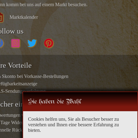
nn komm bei uns auf einem Markt besuchen.
Marktkalender
ollow us
re Vorteile
 Skonto bei Vorkasse-Bestellungen
rfügbarkeitsanzeige
S-Sendungsverfolgung
Sie haben die Wahl
icher einkaufen
wertungen von echten Kunden
Cookies helfen uns, Sie als Besucher besser zu
 Tage Widerrufsrecht
verstehen und Ihnen eine bessere Erfahrung zu
hnelle Rücküberweisungen
bieten.