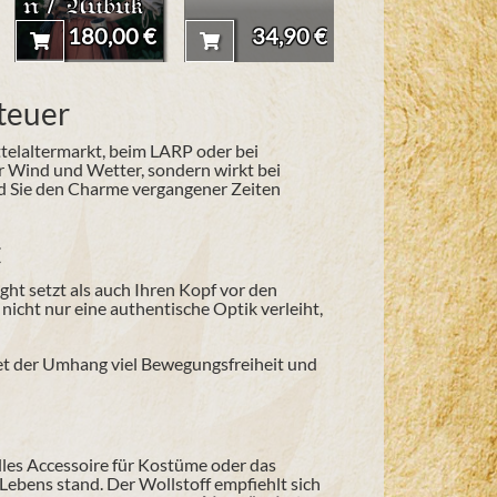
n / Nubuk
180,00 €
34,90 €
7,90 
nteuer
ittelaltermarkt, beim LARP oder bei
or Wind und Wetter, sondern wirkt bei
nd Sie den Charme vergangener Zeiten
t
ight setzt als auch Ihren Kopf vor den
icht nur eine authentische Optik verleiht,
et der Umhang viel Bewegungsfreiheit und
volles Accessoire für Kostüme oder das
Lebens stand. Der Wollstoff empfiehlt sich