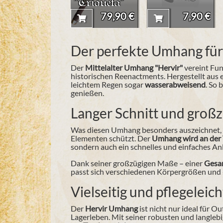
"Triqueta"
79,90 €
7,90 €
Der perfekte Umhang für 
Der
Mittelalter Umhang "Hervir"
vereint Fun
historischen Reenactments. Hergestellt aus
leichtem Regen sogar
wasserabweisend
. So
genießen.
Langer Schnitt und groß
Was diesen Umhang besonders auszeichnet, is
Elementen schützt. Der
Umhang wird an der 
sondern auch ein schnelles und einfaches An
Dank seiner großzügigen Maße – einer
Gesam
passt sich verschiedenen Körpergrößen und 
Vielseitig und pflegeleich
Der
Hervir Umhang
ist nicht nur ideal für O
Lagerleben. Mit seiner robusten und langlebi