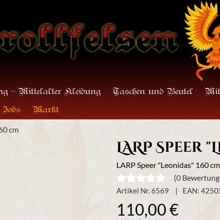
g - Mittelalter Kleidung
Taschen und Beutel
Mit
Jobs
Markt
160 cm
LARP Speer "
LARP Speer "Leonidas" 160 cm
(0 Bewertung
Artikel Nr. 6569
EAN: 425
110,00 €