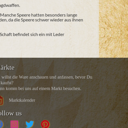
agdwaffen.
st. Manche Speere hatten besonders lange
den, da die Speere schwer wieder aus ihnen
chaft befindet sich ein mit Leder
ärkte
 willst die Ware anschauen und anfassen, bevor Du
 kaufst?
nn komm bei uns auf einem Markt besuchen.
Marktkalender
ollow us