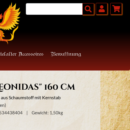
telalter Accessoires
Bewaffnung
Leonidas" 160 cm
 aus Schaumstoff mit Kernstab
en)
0534438404
Gewicht:
1,50
kg