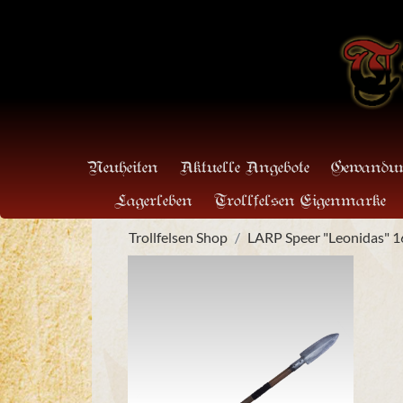
Neuheiten
Aktuelle Angebote
Gewandun
Lagerleben
Trollfelsen Eigenmarke
Trollfelsen Shop
LARP Speer "Leonidas" 