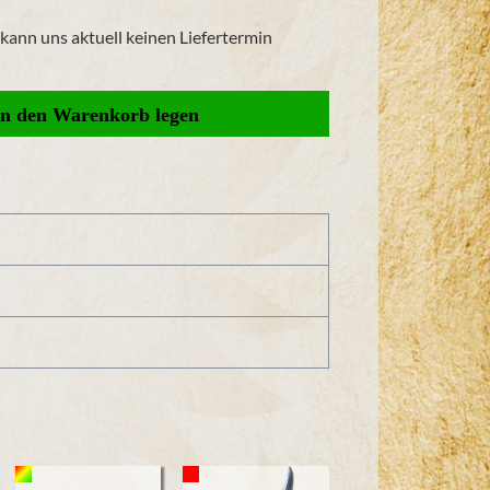
r kann uns aktuell keinen Liefertermin
bis zu