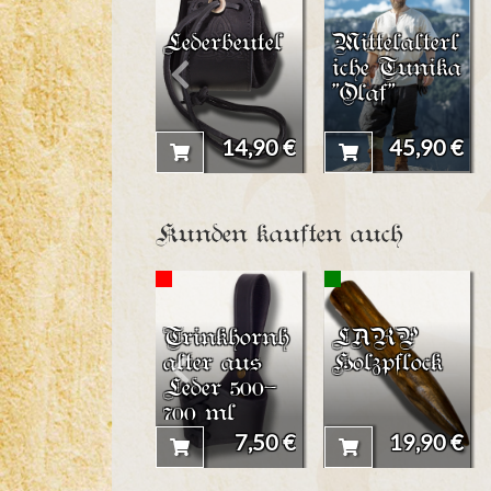
Lederbeutel
Mittelalterl
iche Tunika
"Olaf"
14,90 €
45,90 €
Kunden kauften auch
Trinkhornh
LARP
alter aus
Holzpflock
Leder 500-
700 ml
7,50 €
19,90 €