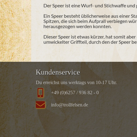
Der Speer ist eine Wurf- und Stichwaffe un
Ein Speer besteht üblicherweise aus einer St
Spitzen, die sich beim Aufprall verbiegen w
herausgezogen werden konnten.
Dieser Speer ist etwas kürzer, hat somit abe
umwickelter Griffteil, durch den der Speer be
Kundenservice
Du erreichst uns werktags von 10-17 Uhr.
+49 (0)6257 / 936 82 - 0
info@trollfelsen.de