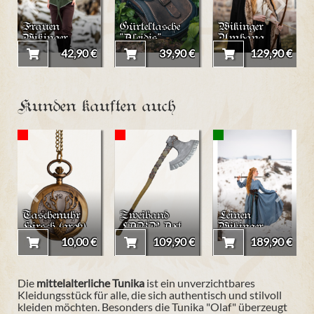
Frauen
Gürteltasche
Wikinger
Wikinger
"Aleidis"
Umhang
Tunika
"Fjell" mit
42,90 €
39,90 €
129,90 €
Matilda
Kunstfell
Kunden kauften auch
Taschenuhr
Zweihand
Leinen
Hirsch (groß)
LARP Axt
Wikinger
"Agnar"
Kleid "Anna"
10,00 €
109,90 €
189,90 €
Die
mittelalterliche Tunika
ist ein unverzichtbares
Kleidungsstück für alle, die sich authentisch und stilvoll
kleiden möchten. Besonders die Tunika "Olaf" überzeugt