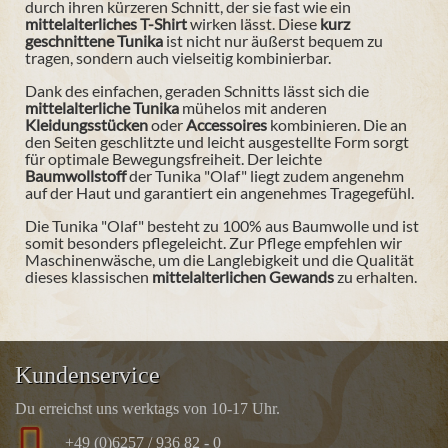
durch ihren kürzeren Schnitt, der sie fast wie ein
mittelalterliches T-Shirt
wirken lässt. Diese
kurz
geschnittene Tunika
ist nicht nur äußerst bequem zu
tragen, sondern auch vielseitig kombinierbar.
Dank des einfachen, geraden Schnitts lässt sich die
mittelalterliche Tunika
mühelos mit anderen
Kleidungsstücken
oder
Accessoires
kombinieren. Die an
den Seiten geschlitzte und leicht ausgestellte Form sorgt
für optimale Bewegungsfreiheit. Der leichte
Baumwollstoff
der Tunika "Olaf" liegt zudem angenehm
auf der Haut und garantiert ein angenehmes Tragegefühl.
Die Tunika "Olaf" besteht zu 100% aus Baumwolle und ist
somit besonders pflegeleicht. Zur Pflege empfehlen wir
Maschinenwäsche, um die Langlebigkeit und die Qualität
dieses klassischen
mittelalterlichen Gewands
zu erhalten.
Kundenservice
Du erreichst uns werktags von 10-17 Uhr.
+49 (0)6257 / 936 82 - 0