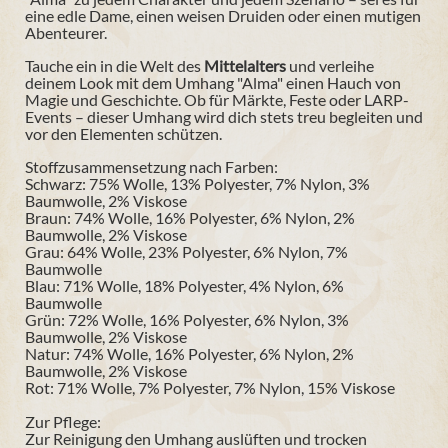
eine edle Dame, einen weisen Druiden oder einen mutigen
Abenteurer.
Tauche ein in die Welt des
Mittelalters
und verleihe
deinem Look mit dem Umhang "Alma" einen Hauch von
Magie und Geschichte. Ob für Märkte, Feste oder LARP-
Events – dieser Umhang wird dich stets treu begleiten und
vor den Elementen schützen.
Stoffzusammensetzung nach Farben:
Schwarz: 75% Wolle, 13% Polyester, 7% Nylon, 3%
Baumwolle, 2% Viskose
Braun: 74% Wolle, 16% Polyester, 6% Nylon, 2%
Baumwolle, 2% Viskose
Grau: 64% Wolle, 23% Polyester, 6% Nylon, 7%
Baumwolle
Blau: 71% Wolle, 18% Polyester, 4% Nylon, 6%
Baumwolle
Grün: 72% Wolle, 16% Polyester, 6% Nylon, 3%
Baumwolle, 2% Viskose
Natur: 74% Wolle, 16% Polyester, 6% Nylon, 2%
Baumwolle, 2% Viskose
Rot: 71% Wolle, 7% Polyester, 7% Nylon, 15% Viskose
Zur Pflege:
Zur Reinigung den Umhang auslüften und trocken