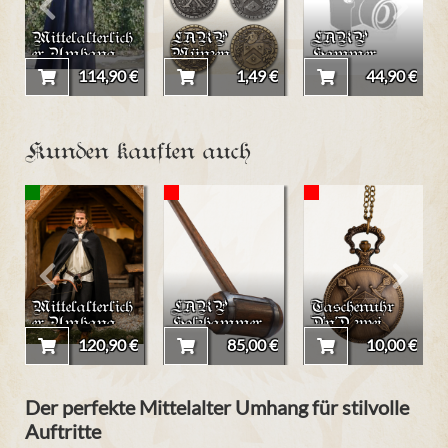
Mittelalterlich
LARP
LARP
er Umhang
Münzen
Hammer
"Raik" in
"Mittelalter"
"Donnerkopf"
114,90 €
1,49 €
44,90 €
Überlänge
Kunden kauften auch
Mittelalterlich
LARP
Taschenuhr
er Umhang
Holzhammer
D'n'D zwei
"Ilmar"
groß
Schwerter
120,90 €
85,00 €
10,00 €
(groß)
Der perfekte Mittelalter Umhang für stilvolle
Auftritte