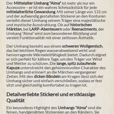
Der
Mittelalter Umhang "Alma"
ist mehr als nur ein
Accessoire – er ist ein wahres Schmuckstück für jede
mittelalterliche Gewandung
. Mit seiner Länge von 131 cm
und der aufwendig gestalteten Stickerei an den Konturen
verleiht dieser Umhang seinem Träger eine majestätische
und mystische Ausstrahlung. Ob auf
historischen
Märkten
, bei
LARP-Abenteuern
oder
Reenactments
, der
Umhang "Alma" wird zum besonderen Blickfang und
vereint Funktionalität mit einer zeitlosen Ästhetik.
Der Umhang besteht aus einem
schweren Wollgemisch
,
das bei leichtem Regen wasserabweisend wirkt und
hervorragende Wärmeleitfähigkeit bietet. Dadurch eignet
er sich perfekt für kältere Tage, um den Träger vor Wind
und Wetter zu schützen. Die
lange, spitz zulaufende
Kapuze
unterstreicht den geheimnisvollen Charakter des
Umhangs und erinnert an die Märchen vergangener
Zeiten. Mit den
dicken Bändeln
am Kragen lässt sich der
Umhang sicher und einfach verschließen, sodass er fest
sitzt und gleichzeitig komfortabel zu tragen ist.
Detailverliebte Stickerei und erstklassige
Qualität
Ein besonderes Highlight des
Umhangs "Alma"
sind die
feinen, handgenähten Stickereien an den Rändern. Sie