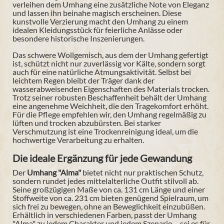
verleihen dem Umhang eine zusätzliche Note von Eleganz
und lassen ihn beinahe magisch erscheinen. Diese
kunstvolle Verzierung macht den Umhang zu einem
idealen Kleidungsstück für feierliche Anlässe oder
besondere historische Inszenierungen.
Das schwere Wollgemisch, aus dem der Umhang gefertigt
ist, schützt nicht nur zuverlässig vor Kälte, sondern sorgt
auch für eine natürliche Atmungsaktivität. Selbst bei
leichtem Regen bleibt der Träger dank der
wasserabweisenden Eigenschaften des Materials trocken.
Trotz seiner robusten Beschaffenheit behält der Umhang
eine angenehme Weichheit, die den Tragekomfort erhöht.
Für die Pflege empfehlen wir, den Umhang regelmäßig zu
lüften und trocken abzubürsten. Bei starker
Verschmutzung ist eine Trockenreinigung ideal, um die
hochwertige Verarbeitung zu erhalten.
Die ideale Ergänzung für jede Gewandung
Der
Umhang "Alma"
bietet nicht nur praktischen Schutz,
sondern rundet jedes mittelalterliche Outfit stilvoll ab.
Seine großzügigen Maße von ca. 131 cm Länge und einer
Stoffweite von ca. 231 cm bieten genügend Spielraum, um
sich frei zu bewegen, ohne an Beweglichkeit einzubüßen.
Erhältlich in verschiedenen Farben, passt der Umhang
"Alma" zu jedem Charakter und jedem Szenario – sei es für