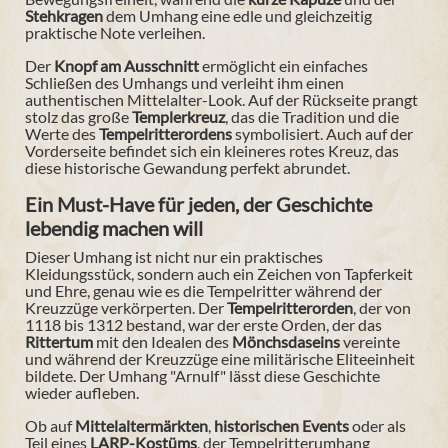
Stehkragen
dem Umhang eine edle und gleichzeitig
praktische Note verleihen.
Der
Knopf am Ausschnitt
ermöglicht ein einfaches
Schließen des Umhangs und verleiht ihm einen
authentischen Mittelalter-Look. Auf der Rückseite prangt
stolz das große
Templerkreuz
, das die Tradition und die
Werte des
Tempelritterordens
symbolisiert. Auch auf der
Vorderseite befindet sich ein kleineres rotes Kreuz, das
diese historische Gewandung perfekt abrundet.
Ein Must-Have für jeden, der Geschichte
lebendig machen will
Dieser Umhang ist nicht nur ein praktisches
Kleidungsstück, sondern auch ein Zeichen von Tapferkeit
und Ehre, genau wie es die Tempelritter während der
Kreuzzüge verkörperten. Der
Tempelritterorden
, der von
1118 bis 1312 bestand, war der erste Orden, der das
Rittertum
mit den Idealen des
Mönchsdaseins
vereinte
und während der Kreuzzüge eine militärische Eliteeinheit
bildete. Der Umhang "Arnulf" lässt diese Geschichte
wieder aufleben.
Ob auf
Mittelaltermärkten
,
historischen Events
oder als
Teil eines
LARP-Kostüms
, der Tempelritterumhang