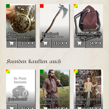
Taschenuhr
Zweihand
Lederbeutel mit
Drachen Lóng
LARP Axt
Motiv
chinesischer
"Kyan"
"Keltischer
10,00 €
110,00 €
14,90 €
Drache (klein)
Knoten II"
2
Kunden kauften auch
Schulterfell
Mittelalterlich
Mittelalterlich
e Tunika
er Rock
"Richard"
"Dana"
85,00 €
54,90 €
44,90 €