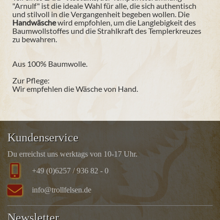
"Arnulf" ist die ideale Wahl für alle, die sich authentisch
und stilvoll in die Vergangenheit begeben wollen. Die
Handwäsche
wird empfohlen, um die Langlebigkeit des
Baumwollstoffes und die Strahlkraft des Templerkreuzes
zu bewahren.
Aus 100% Baumwolle.
Zur Pflege:
Wir empfehlen die Wäsche von Hand.
Kundenservice
Du erreichst uns werktags von 10-17 Uhr.
+49 (0)6257 / 936 82 - 0
info@trollfelsen.de
Newsletter