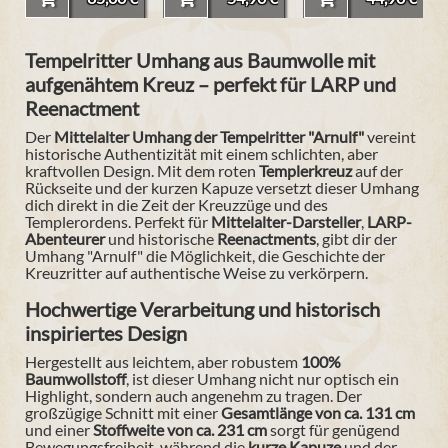
Tempelritter Umhang aus Baumwolle mit
aufgenähtem Kreuz – perfekt für LARP und
Reenactment
Der
Mittelalter Umhang der Tempelritter "Arnulf"
vereint
historische Authentizität mit einem schlichten, aber
kraftvollen Design. Mit dem roten
Templerkreuz
auf der
Rückseite und der kurzen Kapuze versetzt dieser Umhang
dich direkt in die Zeit der Kreuzzüge und des
Templerordens. Perfekt für
Mittelalter-Darsteller
,
LARP-
Abenteurer
und historische
Reenactments
, gibt dir der
Umhang "Arnulf" die Möglichkeit, die Geschichte der
Kreuzritter auf authentische Weise zu verkörpern.
Hochwertige Verarbeitung und historisch
inspiriertes Design
Hergestellt aus leichtem, aber robustem
100%
Baumwollstoff
, ist dieser Umhang nicht nur optisch ein
Highlight, sondern auch angenehm zu tragen. Der
großzügige Schnitt mit einer
Gesamtlänge von ca. 131 cm
und einer
Stoffweite von ca. 231 cm
sorgt für genügend
Bewegungsfreiheit, während die
kurze Kapuze
und der