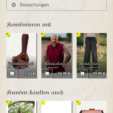
Bewertungen
Kombinieren mit
Trinkhornhalt
Mittelalterlich
Mittelalterlich
er aus Leder
es Hemd
e Bundhose
"Yeoman"
"Arian"
7,50 €
34,90 €
39,90 €
ärmellos
Kunden kauften auch