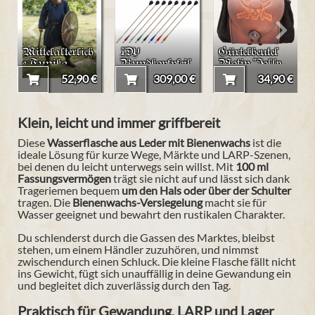
Mittelalterlich
IDV
Gürtelbeutel
e Tunika
Rundkopfpfeil
Motiv "Jolly
"Halvor"
brauner
Roger"
52,90 €
309,00 €
34,90 €
Schaft - 32er
Karton
Klein, leicht und immer griffbereit
Diese
Wasserflasche aus Leder mit Bienenwachs
ist die
ideale Lösung für kurze Wege, Märkte und LARP-Szenen,
bei denen du leicht unterwegs sein willst. Mit
100 ml
Fassungsvermögen
trägt sie nicht auf und lässt sich dank
Trageriemen bequem
um den Hals oder über der Schulter
tragen. Die
Bienenwachs-Versiegelung
macht sie für
Wasser geeignet und bewahrt den rustikalen Charakter.
Du schlenderst durch die Gassen des Marktes, bleibst
stehen, um einem Händler zuzuhören, und nimmst
zwischendurch einen Schluck. Die kleine Flasche fällt nicht
ins Gewicht, fügt sich unauffällig in deine Gewandung ein
und begleitet dich zuverlässig durch den Tag.
Praktisch für Gewandung, LARP und Lager