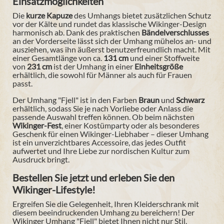
Einsatzmöglichkeiten
Die
kurze Kapuze
des Umhangs bietet zusätzlichen Schutz
vor der Kälte und rundet das klassische Wikinger-Design
harmonisch ab. Dank des praktischen
Bändelverschlusses
an der Vorderseite lässt sich der Umhang mühelos an- und
ausziehen, was ihn äußerst benutzerfreundlich macht. Mit
einer Gesamtlänge von ca.
131 cm
und einer Stoffweite
von
231 cm
ist der Umhang in einer
Einheitsgröße
erhältlich, die sowohl für Männer als auch für Frauen
passt.
Der Umhang "Fjell" ist in den Farben
Braun
und
Schwarz
erhältlich, sodass Sie je nach Vorliebe oder Anlass die
passende Auswahl treffen können. Ob beim nächsten
Wikinger-Fest
, einer Kostümparty oder als besonderes
Geschenk für einen Wikinger-Liebhaber – dieser Umhang
ist ein unverzichtbares Accessoire, das jedes Outfit
aufwertet und Ihre Liebe zur nordischen Kultur zum
Ausdruck bringt.
Bestellen Sie jetzt und erleben Sie den
Wikinger-Lifestyle!
Ergreifen Sie die Gelegenheit, Ihren Kleiderschrank mit
diesem beeindruckenden Umhang zu bereichern! Der
Wikinger Umhang "Fjell" bietet Ihnen nicht nur Stil,