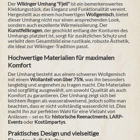
Der
Wikinger Umhang "Fjell"
ist ein bemerkenswertes
Kleidungsstück, das Eleganz und Funktionalität vereint.
Hergestellt aus einem hochwertigen
Wollgemisch
, bietet
dieser Umhang nicht nur einen ansprechenden Look,
sondern auch exzellente Wärmeisolierung. Der
Kunstfellkragen
, der geschickt entlang der Konturen des
Umhangs platziert ist, sorgt für zusätzlichen Schutz und
verleiht dem Gesamtbild eine rustikale, robuste Ästhetik,
die ideal zur Wikinger-Tradition passt.
Hochwertige Materialien für maximalen
Komfort
Der Umhang besteht aus einem schweren Wollgemisch
mit einem
Wollanteil von über 75%
, was ihn besonders
langlebig und angenehm zu tragen macht. Die Materialien
sind sorgfältig ausgewählt, um sowohl Qualität als auch
Komfort zu garantieren. Der Umhang zeigt sich bei
leichtem Regen als wasserabweisend, jedoch sollte man
beachten, dass er nicht vollständig wasserdicht ist. Dies
macht ihn zur perfekten Wahl für eine Vielzahl von
Anlässen – sei es für
historische Reenactments
,
LARP-
Events
oder
Kostümpartys
.
Praktisches Design und vielseitige