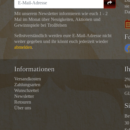
Du
sie
Da
Mit unserem Newsletter informieren wie euch 1 - 2
Mal im Monat über Neuigkeiten, Aktionen und
Gewinnspiele bei Trollfelsen
Selbstverständlich werden eure E-Mail-Adresse nicht
F
weiter gegeben und ihr könnt euch jederzeit wieder
abmelden
.
Informationen
Ih
Versandkosten
2%
Zahlungsarten
Ve
Wunschzettel
GL
Newsletter
Retouren
S
Über uns
Be
30
Sc