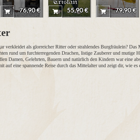
"Tristan"
76,90 €
55,90 €
79,90 €
ter
ogar verkleidet als glorreicher Ritter oder strahlendes Burgfräulein? Da
en rund um furchterregenden Drachen, listige Zauberer und mutige He
dlen Damen, Gelehrten, Bauern und natürlich den Kindern war eine abso
it auf eine spannende Reise durch das Mittelalter und zeigt dir, wie es