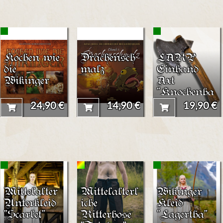
Kochen wie
Drachensch
LARP
die
malz
Einhand
Wikinger
Axt
"Knochenha
cker"
24,90 €
14,90 €
19,90 €
Mittelalter
Mittelalterl
Wikinger
Unterkleid
iche
Kleid
"Scarlet"
Ritterhose
"Lagertha"