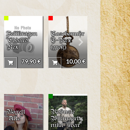
Fellkragen
Taschenuhr
LARP
"Eddard"
T-Rex
Münzen
Rex
(groß)
"Barbaren"
79,90 €
10,00 €
1,49 
Barett
Robuste
Waldläufer
"Alto"
Wikingertu
Tunika
nika "Ivar"
"Aldon"