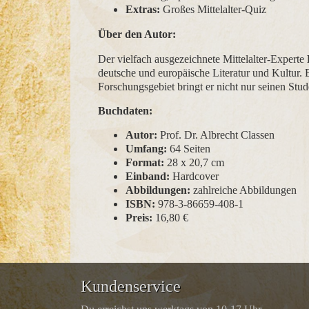
Extras:
Großes Mittelalter-Quiz
Über den Autor:
Der vielfach ausgezeichnete Mittelalter-Experte
deutsche und europäische Literatur und Kultur. E
Forschungsgebiet bringt er nicht nur seinen Stu
Buchdaten:
Autor:
Prof. Dr. Albrecht Classen
Umfang:
64 Seiten
Format:
28 x 20,7 cm
Einband:
Hardcover
Abbildungen:
zahlreiche Abbildungen
ISBN:
978-3-86659-408-1
Preis:
16,80 €
Kundenservice