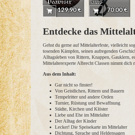
"Vegvisir"
aus
Schaumstof
129,90 €
70,00 €
f mit
Kernstab
Entdecke das Mittelal
Gehst du gerne auf Mittelalterfeste, vielleicht s
tosenden Kämpfen, seinen aufregenden Geschicht
Alltagsleben von Rittern, Knappen, Gauklern, e
Mittelalterexperte Albrecht Classen nimmt dich m
Aus dem Inhalt:
Gar nicht so finster!
Von Geistlichen, Rittern und Bauern
Tempelritter und andere Orden
Turnier, Rüstung und Bewaffnung
Städte, Kirchen und Klöster
Liebe und Ehe im Mittelalter
Der Alltag der Kinder
Lecker! Die Speisekarte im Mittelalter
Dichtung, Sprache und Heldensagen