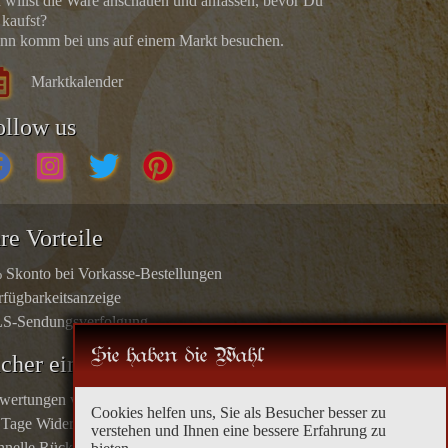
 willst die Ware anschauen und anfassen, bevor Du
 kaufst?
nn komm bei uns auf einem Markt besuchen.
Marktkalender
ollow us
re Vorteile
 Skonto bei Vorkasse-Bestellungen
rfügbarkeitsanzeige
S-Sendungsverfolgung
Sie haben die Wahl
icher einkaufen
wertungen von echten Kunden
Cookies helfen uns, Sie als Besucher besser zu
 Tage Widerrufsrecht
verstehen und Ihnen eine bessere Erfahrung zu
hnelle Rücküberweisungen