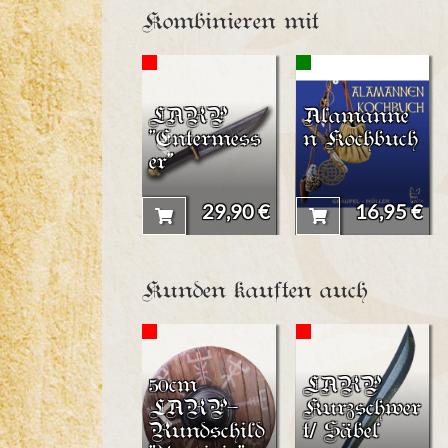
Kombinieren mit
LARP
Alamanne
"Entermess
n Kochbuch
er"
29,90 €
16,95 €
Kunden kauften auch
50cm
LARP
LARP-
Kurzschwer
Rundschild
t/ Säbel