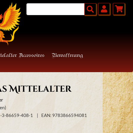
telalter Accessoires
Bewaffnung
s Mittelalter
er
en)
8-3-86659-408-1
EAN: 9783866594081