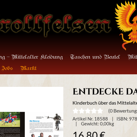
g - Mittelalter Kleidung
Taschen und Beutel
Mit
Jobs
Markt
Entdecke da
Kinderbuch über das Mittelalt
(0 Bewertung
Artikel Nr. 18588
ISBN: 97
Gewicht:
0,00
kg
16,80 €