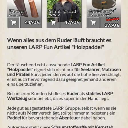
Messer
Samt-Barett
Gürteltasche
Geirolf
XXL
"Hrothgar"
34,90 €
44,90 €
17,90 €
29,90 €
Wenn alles aus dem Ruder läuft braucht es
unseren LARP Fun Artikel "Holzpaddel"
Der täuschend echt aussehende
LARP Fun Artikel
"Holzpaddel"
eignet sich nicht nur
für
Seefahrer
,
Matrosen
und
Piraten
kurz: jeden den es auf die hohe See verschlägt,
er ist auch hervorragend dazu geeignet jemand anderem
eins überzuziehen.
Bei unseren Kunden ist dieses
Ruder
als
stabiles
LARP
Werkzeug
sehr beliebt, da es super in der Hand liegt.
Jede gut ausgestattete LARP Gruppe,
selbst wenn es sie
nicht aufs
Meer
verschlägt,
sollte immer mindestens ein
Paddel
für bevorstehende
Abenteuer
dabei haben.
Außerdem stellt diese
Schaumstoffwaffe mit Kernstab