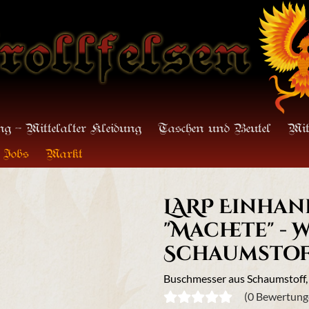
g - Mittelalter Kleidung
Taschen und Beutel
Mit
Jobs
Markt
LARP Einha
"Machete" - 
Schaumstof
Buschmesser aus Schaumstoff,
(0 Bewertung