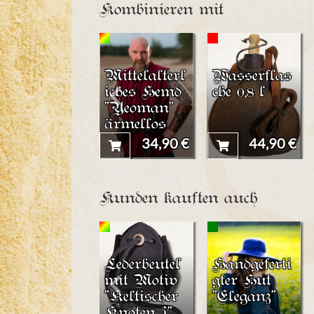
Kombinieren mit
Mittelalterl
Wasserflas
iches Hemd
che 0,8 l
"Yeoman"
ärmellos
34,90 €
44,90 €
Kunden kauften auch
Lederbeutel
Handgeferti
mit Motiv
gter Hut
"Keltischer
"Eleganz"
Knoten I"