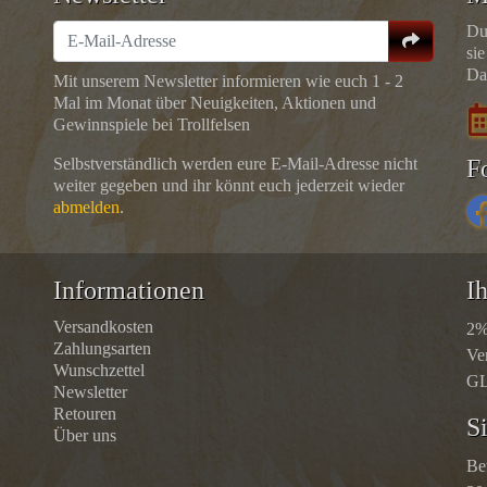
Du
sie
Da
Mit unserem Newsletter informieren wie euch 1 - 2
Mal im Monat über Neuigkeiten, Aktionen und
Gewinnspiele bei Trollfelsen
Selbstverständlich werden eure E-Mail-Adresse nicht
F
weiter gegeben und ihr könnt euch jederzeit wieder
abmelden
.
Informationen
Ih
Versandkosten
2%
Zahlungsarten
Ve
Wunschzettel
GL
Newsletter
Retouren
S
Über uns
Be