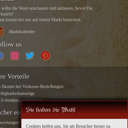
 willst die Ware anschauen und anfassen, bevor Du
 kaufst?
nn komm bei uns auf einem Markt besuchen.
Marktkalender
ollow us
re Vorteile
 Skonto bei Vorkasse-Bestellungen
rfügbarkeitsanzeige
S-Sendungsverfolgung
Sie haben die Wahl
icher einkaufen
wertungen von echten Kunden
Cookies helfen uns, Sie als Besucher besser zu