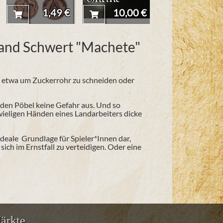
Kirito
1,49 €
10,00 €
45,90 
Schwerter
hand Schwert "Machete"
 etwa um Zuckerrohr zu schneiden oder
den Pöbel keine Gefahr aus. Und so
ieligen Händen eines Landarbeiters dicke
ideale Grundlage für Spieler*Innen dar,
sich im Ernstfall zu verteidigen. Oder eine
ärkte