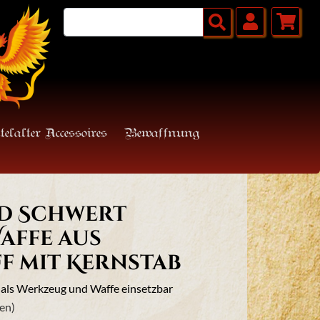
telalter Accessoires
Bewaffnung
nd Schwert
Waffe aus
f mit Kernstab
 als Werkzeug und Waffe einsetzbar
en)