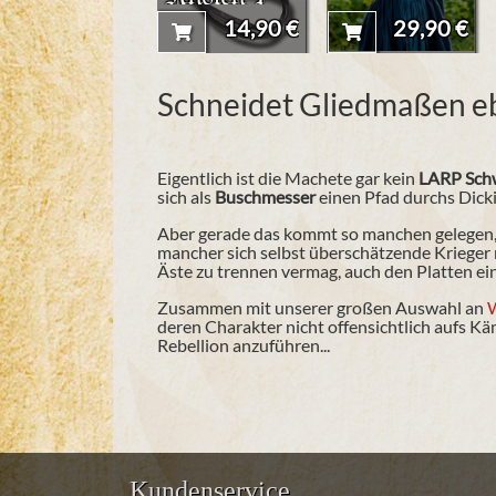
14,90 €
29,90 €
Schneidet Gliedmaßen eb
Eigentlich ist die Machete gar kein
LARP Sch
sich
als
Buschmesser
einen Pfad durchs Dicki
Aber gerade das kommt so manchen gelegen, 
mancher sich selbst überschätzende Krieger 
Äste zu trennen vermag, auch den Platten e
Zusammen mit unserer großen Auswahl an
deren Charakter nicht offensichtlich aufs Käm
Rebellion anzuführen...
Kundenservice