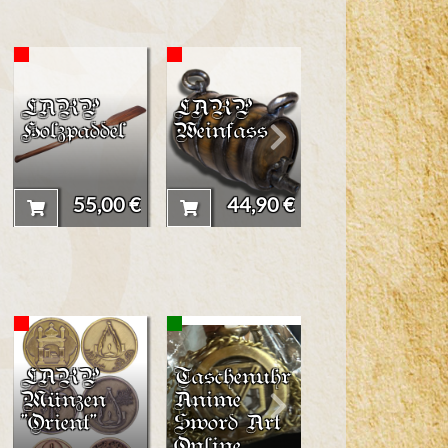
LARP
LARP
LARP
Holzpaddel
Weinfass
Speer
"Leonidas"
160 cm
55,00 €
44,90 €
110,00 
LARP
Taschenuhr
Mittelalterl
Münzen
Anime
iche Tunika
"Orient"
Sword Art
"Olaf"
Online