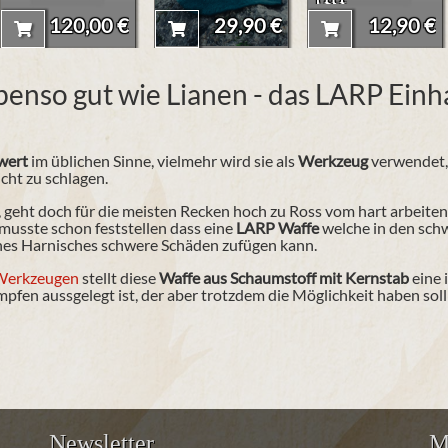
Velourslede
120,00 €
29,90 €
12,90 €
r,
Nubukleder
enso gut wie Lianen - das LARP Ein
und
Wildleder
wert
im üblichen Sinne, vielmehr wird sie als
Werkzeug
verwendet,
cht zu schlagen.
geht doch für die meisten Recken hoch zu Ross vom hart arbeiten
musste schon feststellen dass eine
LARP Waffe
welche in den schw
ines Harnisches schwere Schäden zufügen kann.
Werkzeugen
stellt diese
Waffe aus Schaumstoff mit Kernstab
eine 
pfen aussgelegt ist, der aber trotzdem die Möglichkeit haben soll 
Newsletter
M