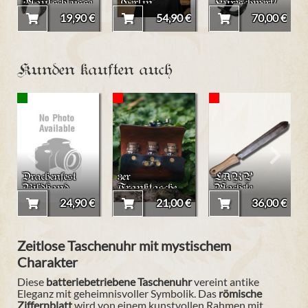
Maulschlüsse
"Gerlin"
Kurzschwert/
l klein
Säbel aus
19,90 €
54,90 €
70,00 €
Schaumstoff
mit Kernstab
Kunden kauften auch
Drachenfest
3er
LARP
Bildband
Tranktasche
Machete
mit
24,90 €
21,00 €
36,00 €
Riegelhaken
Zeitlose
Taschenuhr
mit mystischem
Charakter
Diese
batteriebetriebene Taschenuhr
vereint antike
Eleganz mit geheimnisvoller Symbolik. Das
römische
Ziffernblatt
wird von einem kunstvollen Rahmen mit