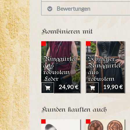
Bewertungen
Kombinieren mit
Ringgürtel
Schmaler
aus
Ringgürtel
robustem
aus
Leder
robustem
Leder
24,90 €
19,90 €
Kunden kauften auch