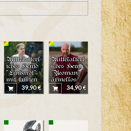
Mittelalterl
Mittelalterl
Trinkhornh
iches Hemd
iches Hemd
alter aus
"Linhardt"
"Yeoman"
Leder
mit kurzen
ärmellos
Ärmeln
39,90 €
34,90 €
7,50 