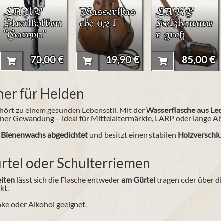
LARP
Wasserflas
LARP
Streitkolben
che 0,2 l
Holzhamme
"Gawyn"
r groß
70,00 €
19,90 €
85,00 €
her für Helden
hört zu einem gesunden Lebensstil. Mit der
Wasserflasche aus Lede
einer Gewandung – ideal für Mittelaltermärkte, LARP oder lange A
t
Bienenwachs abgedichtet
und besitzt einen stabilen
Holzverschl
ürtel oder Schulterriemen
eiten
lässt sich die Flasche entweder
am Gürtel
tragen oder über di
kt.
nke oder Alkohol geeignet.