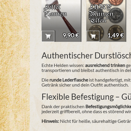
Löffel
LARP
Ramon
Münzen
"Elfen"
9,90 €
1,49 €
Authentischer Durstlösc
Echte Helden wissen:
ausreichend trinken
ge
transportieren und bleibst authentisch in d
Die
runde Lederflasche
ist handgefertigt, mi
Getränk sicher und dein Outfit authentisch.
Flexible Befestigung – G
Dank der praktischen
Befestigungsmöglichk
jederzeit griffbereit, ohne dass es störend wir
Hinweis:
Nicht für heiße, säurehaltige Geträ