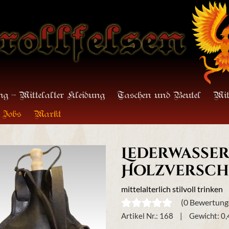
g - Mittelalter Kleidung
Taschen und Beutel
Mit
Jobs
Markt
Lederwasserf
Holzversch
mittelalterlich stilvoll trinken
(0 Bewertung
Artikel Nr.:
168
Gewicht:
0,