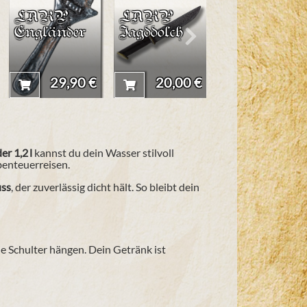
LARP
LARP
Mittelalter
Engländer
Jagddolch
Kniebundho
se "Veli"
29,90 €
20,00 €
49,90 
r 1,2 l
kannst du dein Wasser stilvoll
benteuerreisen.
uss
, der zuverlässig dicht hält. So bleibt dein
e Schulter hängen. Dein Getränk ist