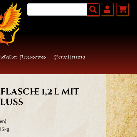
telalter Accessoires
Bewaffnung
lasche 1,2 l mit
luss
en)
45
kg