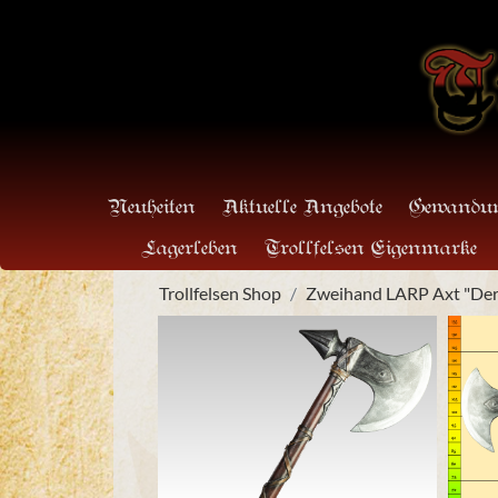
Neuheiten
Aktuelle Angebote
Gewandun
Lagerleben
Trollfelsen Eigenmarke
Trollfelsen Shop
Zweihand LARP Axt "Der