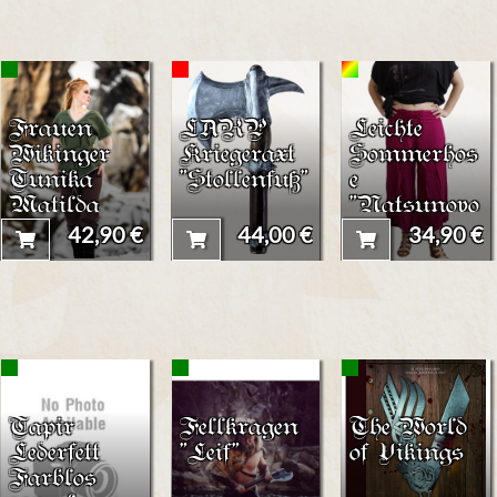
Frauen
LARP
Leichte
Wikinger
Kriegeraxt
Sommerhos
Tunika
"Stollenfuß"
e
Matilda
"Natsunoyo
"
42,90 €
44,00 €
34,90 €
Tapir
Fellkragen
The World
Lederfett
"Leif"
of Vikings
Farblos