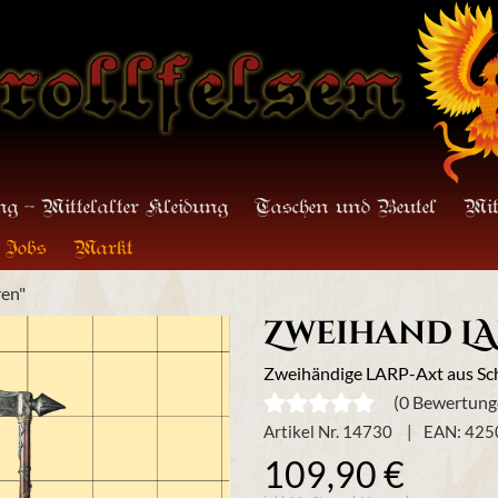
g - Mittelalter Kleidung
Taschen und Beutel
Mit
Jobs
Markt
en"
Zweihand LA
Zweihändige LARP-Axt aus Sc
(0 Bewertung
Artikel Nr. 14730
EAN: 42
109,90 €