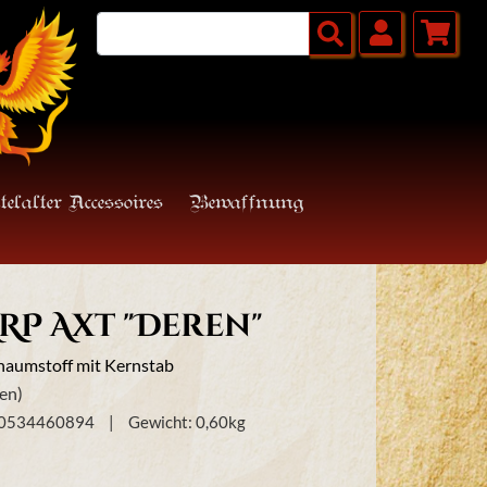
telalter Accessoires
Bewaffnung
RP Axt "Deren"
haumstoff mit Kernstab
en)
50534460894
Gewicht:
0,60
kg