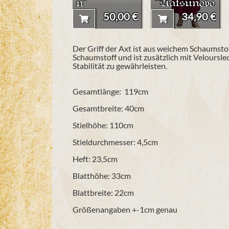
n"
"Natsunoyo
"
50,00 €
34,90 €
Der Griff der Axt ist aus weichem Schaumstof
Schaumstoff und ist zusätzlich mit Veloursled
Stabilität zu gewährleisten.
Gesamtlänge: 119cm
Gesamtbreite: 40cm
Stielhöhe: 110cm
Stieldurchmesser: 4,5cm
Heft: 23,5cm
Blatthöhe: 33
cm
Blattbreite: 22cm
Größenangaben +-1cm genau