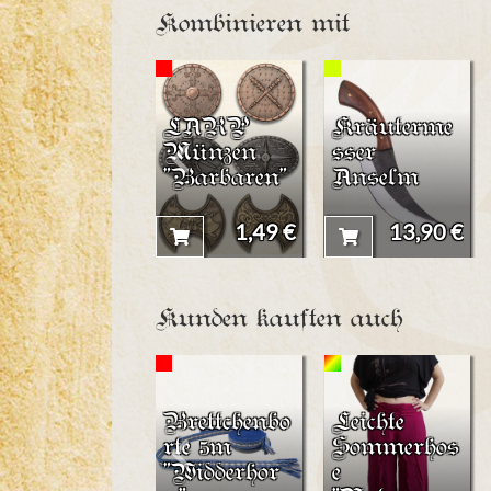
Kombinieren mit
LARP
Kräuterme
Münzen
sser
"Barbaren"
Anselm
1,49 €
13,90 €
Kunden kauften auch
Brettchenbo
Leichte
rte 5m
Sommerhos
"Widderhor
e