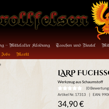
g - Mittelalter Kleidung
Taschen und Beutel
Mit
Jobs
Markt
e
LARP Fuchs
Werkzeug aus Schaumstoff
(0 Bewertung
Artikel Nr. 17313
EAN: 99
34,90 €