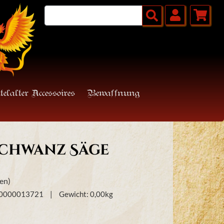
telalter Accessoires
Bewaffnung
schwanz Säge
en)
00000013721
Gewicht:
0,00
kg