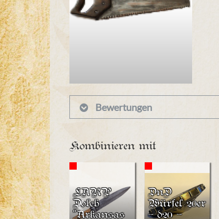
Bewertungen
Kombinieren mit
LARP
DnD
Dolch
Würfel 20er
"Arkansas
- d20 -