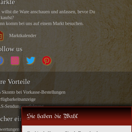
ärkte
 willst die Ware anschauen und anfassen, bevor Du
 kaufst?
nn komm bei uns auf einem Markt besuchen.
Marktkalender
ollow us
re Vorteile
 Skonto bei Vorkasse-Bestellungen
rfügbarkeitsanzeige
S-Sendungsverfolgung
Sie haben die Wahl
icher einkaufen
wertungen von echten Kunden