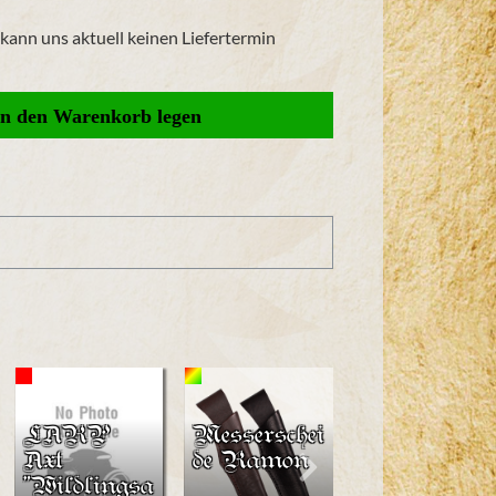
r kann uns aktuell keinen Liefertermin
LARP
Messerschei
Wikinger
Axt
de Ramon
Unterkleid
"Wildlingsa
"Helga"