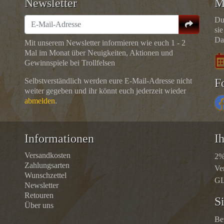
Newsletter
M
Du
sie
Da
Mit unserem Newsletter informieren wie euch 1 - 2
Mal im Monat über Neuigkeiten, Aktionen und
Gewinnspiele bei Trollfelsen
Selbstverständlich werden eure E-Mail-Adresse nicht
F
weiter gegeben und ihr könnt euch jederzeit wieder
abmelden
.
Informationen
Ih
Versandkosten
2%
Zahlungsarten
Ve
Wunschzettel
GL
Newsletter
Retouren
S
Über uns
Be