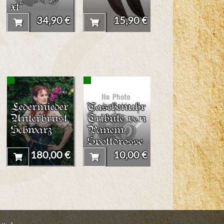
xt"
34,90 €
15,90 €
62,90 
Ledermieder
Taschenuhr
LARP-
Unterbrust
Tribute von
Tropfenschi
Schwarz
Panem
ld Holzoptik
Spottdrosse
'Lili'
l (klein)
180,00 €
10,00 €
149,90 