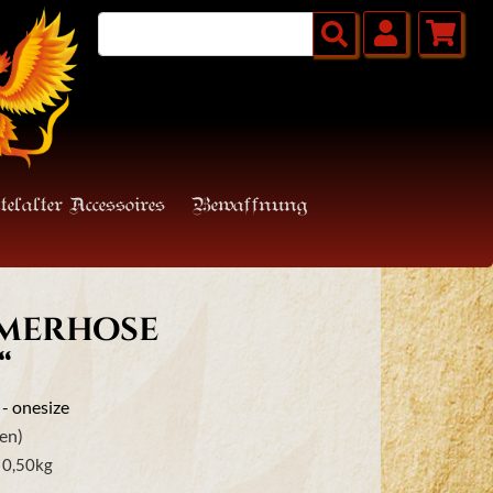
telalter Accessoires
Bewaffnung
mmerhose
“
- onesize
en)
:
0,50
kg