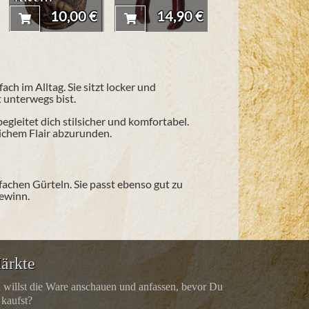
90 €
10,00 €
14,90 €
49,90 
ch im Alltag. Sie sitzt locker und
 unterwegs bist.
gleitet dich stilsicher und komfortabel.
lichem Flair abzurunden.
fachen Gürteln. Sie passt ebenso gut zu
gewinn.
ärkte
 willst die Ware anschauen und anfassen, bevor Du
 kaufst?