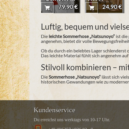
er Arnulf"
anfertigen –
79,90 €
24,90 €
Schuhe des
Hoch- und
Luftig, bequem und vielse
Spätmittela
lters
Die
leichte Sommerhose „Natsunoyo“
ist die
angenehm, bietet dir volle Bewegungsfreihei
Ob du durch ein belebtes Lager schlenderst o
Das leichte Material fühlt sich angenehm au
Stilvoll kombinieren – mit
Die
Sommerhose „Natsunoyo“
lässt sich vie
historischen Gewandungen wie zu modernen F
Kundenservice
Du erreichst uns werktags von 10-17 Uhr.