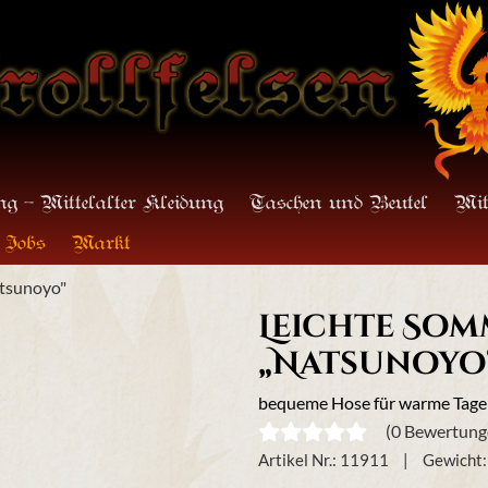
g - Mittelalter Kleidung
Taschen und Beutel
Mit
Jobs
Markt
tsunoyo"
Leichte So
„Natsunoyo
bequeme Hose für warme Tage 
(0 Bewertung
Artikel Nr.:
11911
Gewicht