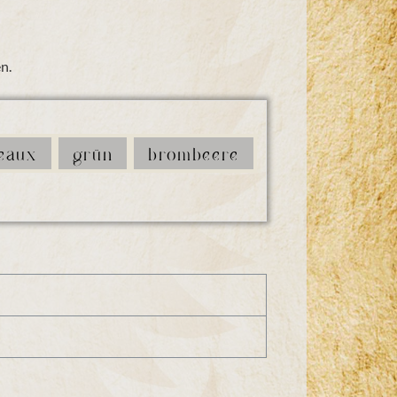
n.
eaux
grün
brombeere