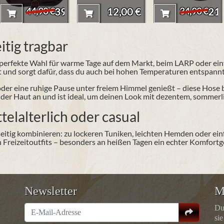
39,90 €
12,00 €
21,
44,90 €
34,90 €
itig tragbar
 perfekte Wahl für warme Tage auf dem Markt, beim LARP oder einfa
t und sorgt dafür, dass du auch bei hohen Temperaturen entspannt
der eine ruhige Pause unter freiem Himmel genießt – diese Hose be
f der Haut an und ist ideal, um deinen Look mit dezentem, sommer
telalterlich oder casual
lseitig kombinieren: zu lockeren Tuniken, leichten Hemden oder ein
reizeitoutfits – besonders an heißen Tagen ein echter Komfort
Newsletter
M
Du
sie