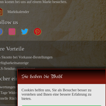
nn komm bei uns auf einem Markt besuchen.
Marktkalender
ollow us
re Vorteile
 Skonto bei Vorkasse-Bestellungen
rfügbarkeitsanzeige
S-Sendungsverfolgung
Sie haben die Wahl
icher einkaufen
wertungen von echten Kunden
Cookies helfen uns, Sie als Besucher besser zu
 Tage Widerrufsrecht
verstehen und Ihnen eine bessere Erfahrung zu
hnelle Rücküberweisungen
bieten.