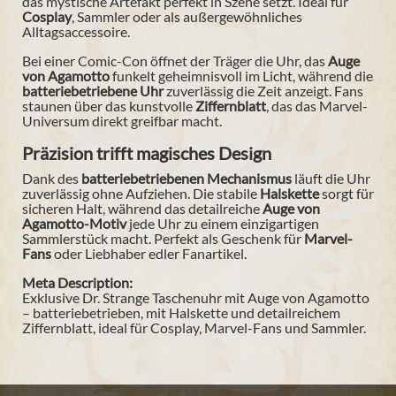
das mystische Artefakt perfekt in Szene setzt. Ideal für
Cosplay
, Sammler oder als außergewöhnliches
Alltagsaccessoire.
Bei einer Comic-Con öffnet der Träger die Uhr, das
Auge
von Agamotto
funkelt geheimnisvoll im Licht, während die
batteriebetriebene Uhr
zuverlässig die Zeit anzeigt. Fans
staunen über das kunstvolle
Ziffernblatt
, das das Marvel-
Universum direkt greifbar macht.
Präzision trifft magisches Design
Dank des
batteriebetriebenen Mechanismus
läuft die Uhr
zuverlässig ohne Aufziehen. Die stabile
Halskette
sorgt für
sicheren Halt, während das detailreiche
Auge von
Agamotto-Motiv
jede Uhr zu einem einzigartigen
Sammlerstück macht. Perfekt als Geschenk für
Marvel-
Fans
oder Liebhaber edler Fanartikel.
Meta Description:
Exklusive Dr. Strange Taschenuhr mit Auge von Agamotto
– batteriebetrieben, mit Halskette und detailreichem
Ziffernblatt, ideal für Cosplay, Marvel-Fans und Sammler.