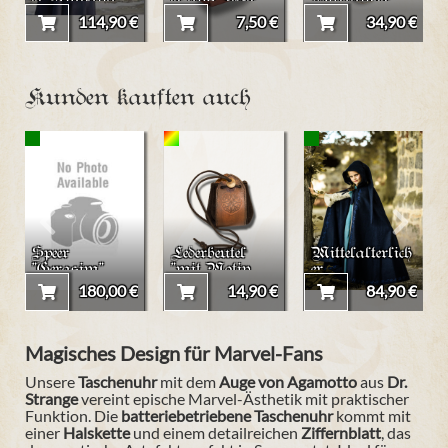
er Umhang
er aus Leder
Wurfanker
"Raik" in
bis 400ml
114,90 €
7,50 €
34,90 €
Überlänge
Kunden kauften auch
Speer
Lederbeutel
Mittelalterlich
"Gerasim"
"mit Motiv
er
Keltischer
Kinderumhan
180,00 €
14,90 €
84,90 €
Knoten III"
g "Hedda"
Magisches Design für Marvel-Fans
Unsere
Taschenuhr
mit dem
Auge von Agamotto
aus
Dr.
Strange
vereint epische Marvel-Ästhetik mit praktischer
Funktion. Die
batteriebetriebene Taschenuhr
kommt mit
einer
Halskette
und einem detailreichen
Ziffernblatt
, das