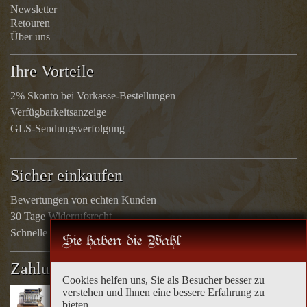
Newsletter
Retouren
Über uns
Ihre Vorteile
2% Skonto bei Vorkasse-Bestellungen
Verfügbarkeitsanzeige
GLS-Sendungsverfolgung
Sicher einkaufen
Bewertungen von echten Kunden
30 Tage Widerrufsrecht
Schnelle Rücküberweisungen
Sie haben die Wahl
Zahlungsarten
Cookies helfen uns, Sie als Besucher besser zu
verstehen und Ihnen eine bessere Erfahrung zu
bieten.