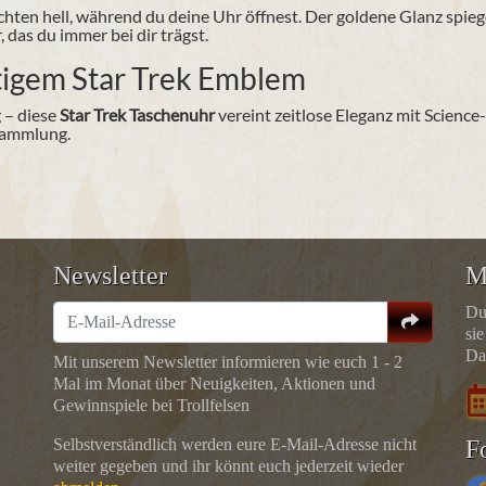
chten hell, während du deine Uhr öffnest. Der goldene Glanz spie
 das du immer bei dir trägst.
tigem Star Trek Emblem
 – diese
Star Trek Taschenuhr
vereint zeitlose Eleganz mit Science
 Sammlung.
Newsletter
M
Du
sie
Da
Mit unserem Newsletter informieren wie euch 1 - 2
Mal im Monat über Neuigkeiten, Aktionen und
Gewinnspiele bei Trollfelsen
Selbstverständlich werden eure E-Mail-Adresse nicht
F
weiter gegeben und ihr könnt euch jederzeit wieder