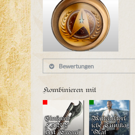
Bewertungen
Kombinieren mit
Einhand
Mittelalterl
LARP
iche Tunika
Axt "Ewan"
"Olaf"