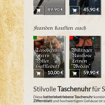
89,90 €
45,90 €
Kunden kauften auch
Taschenuhr
Wikinger
Harry
Rushose
Potter
Leinen
Hufflepuff
"Wodan"
Wappen
10,00 €
59,90 €
(klein)
Stilvolle
Taschenuhr
für 
Diese
batteriebetriebene Taschenuhr
kombini
Ziffernblatt
und hochwertigem Gehäuse ist si