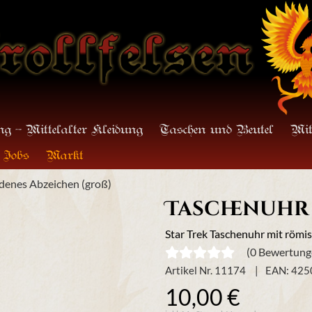
g - Mittelalter Kleidung
Taschen und Beutel
Mit
Jobs
Markt
ldenes Abzeichen (groß)
Taschenuhr 
Star Trek Taschenuhr mit römi
(0 Bewertung
Artikel Nr. 11174
EAN: 42
10,00 €