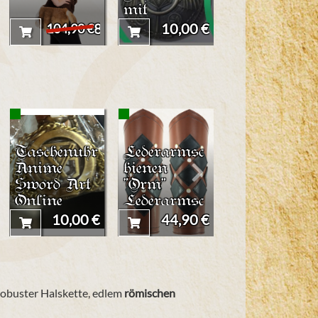
mit
Bordüre
Flügeln
"Ennlin"
89,90 €
10,00 €
62,90 
104,90 €
(groß)
Taschenuhr
Lederarmsc
Hüfttasche
Anime
hienen
Dreieck und
Sword Art
"Orm"
Rechteck
Online
Lederarmsc
Kirito
hienen
10,00 €
44,90 €
29,90 
Schwerter
"Orm" -
Braun
robuster Halskette, edlem
römischen