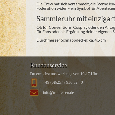
Die Crew hat sich versammelt, die Sterne leu
Föderation wider – ein Symbol für Abenteuer,
Sammleruhr mit einzigar
Ob für Conventions, Cosplay oder den Alltag
für Fans oder als Ergänzung deiner eigenen
Durchmesser Schnappdeckel: ca. 4,5 cm
Kundenservice
Du erreichst uns werktags von 10-17 Uhr.
+49 (0)6257 / 936 82 - 0
info@trollfelsen.de