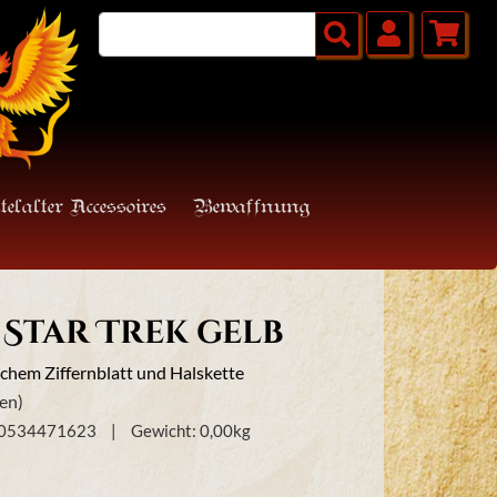
telalter Accessoires
Bewaffnung
Star Trek gelb
schem Ziffernblatt und Halskette
en)
50534471623
Gewicht:
0,00
kg