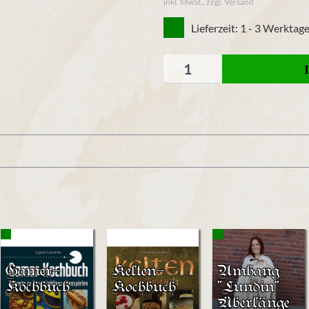
inkl. MwSt., zzgl. Versand
Lieferzeit: 1 - 3 Werktag
Gamer-
Kelten-
Umhang
Kochbuch
Kochbuch
"Lundin"
Überlänge