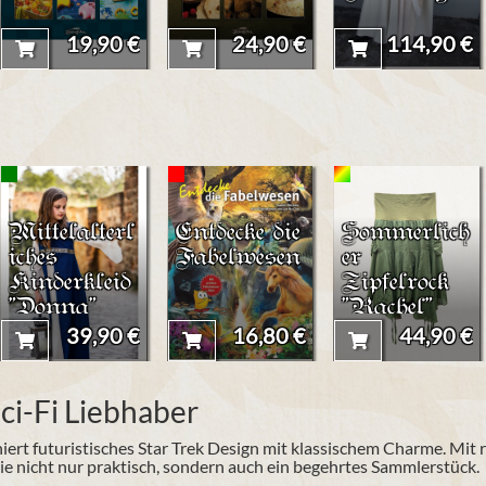
19,90 €
24,90 €
114,90 €
Mittelalterl
Entdecke die
Sommerlich
iches
Fabelwesen
er
Kinderkleid
Zipfelrock
"Donna"
"Rachel"
39,90 €
16,80 €
44,90 €
Sci-Fi Liebhaber
ert futuristisches Star Trek Design mit klassischem Charme. Mit 
e nicht nur praktisch, sondern auch ein begehrtes Sammlerstück.