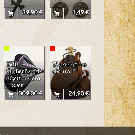
39,90 €
1,49 €
13,90 
IDV
Wasserflas
Lederbeutel
Sicherheitsb
che 0,5 l
mit Motiv
olzen 43 cm
"Triskele"
- 32er
Karton
309,00 €
24,90 €
14,90 