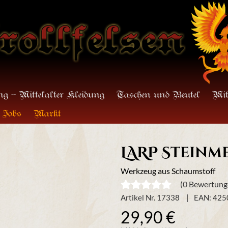
g - Mittelalter Kleidung
Taschen und Beutel
Mit
Jobs
Markt
LARP Stein
Werkzeug aus Schaumstoff
(0 Bewertung
Artikel Nr. 17338
EAN: 42
29,90 €