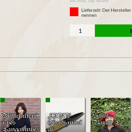
inkl. MwSt., zzgl. Versand
Lieferzeit: Der Herstelle
nennen
Mittelalterl
LARP
Samt-
iches
Obsidiandol
Barett L
Langarmhe
ch