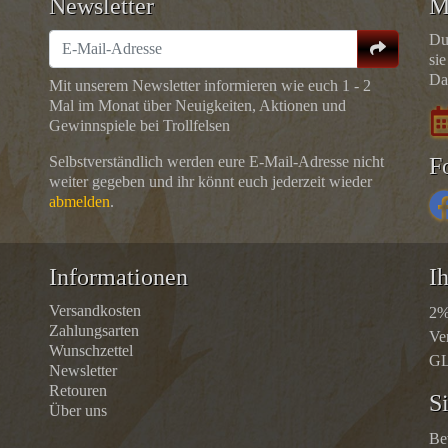
Newsletter
M
Du
sie
Da
Mit unserem Newsletter informieren wie euch 1 - 2
Mal im Monat über Neuigkeiten, Aktionen und
Gewinnspiele bei Trollfelsen
Selbstverständlich werden eure E-Mail-Adresse nicht
F
weiter gegeben und ihr könnt euch jederzeit wieder
abmelden
.
Informationen
Ih
Versandkosten
2%
Zahlungsarten
Ve
Wunschzettel
GL
Newsletter
Retouren
S
Über uns
Be