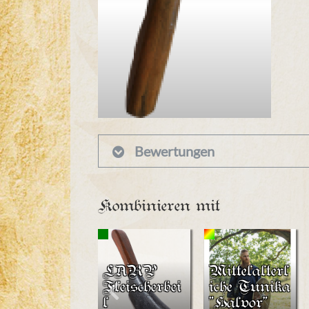
Bewertungen
Kombinieren mit
LARP
Mittelalterl
Fleischerbei
iche Tunika
l
"Halvor"