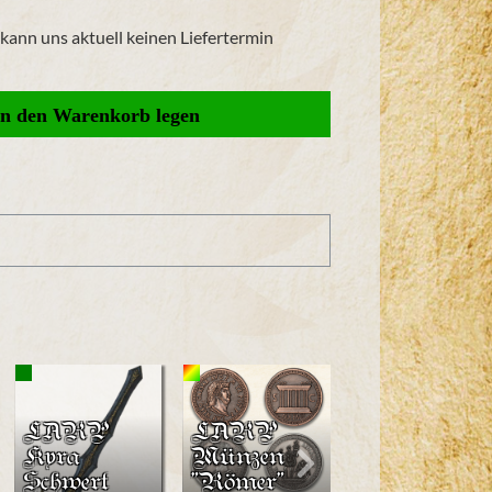
r kann uns aktuell keinen Liefertermin
LARP
LARP
Kräuterme
Kyra
Münzen
sser
Schwert
"Römer"
Anselm