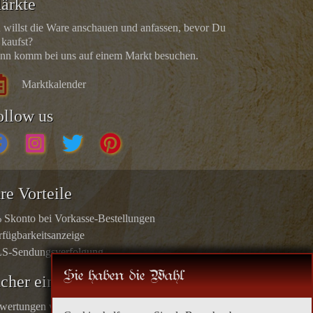
ärkte
 willst die Ware anschauen und anfassen, bevor Du
 kaufst?
nn komm bei uns auf einem Markt besuchen.
Marktkalender
ollow us
re Vorteile
 Skonto bei Vorkasse-Bestellungen
rfügbarkeitsanzeige
S-Sendungsverfolgung
Sie haben die Wahl
icher einkaufen
wertungen von echten Kunden