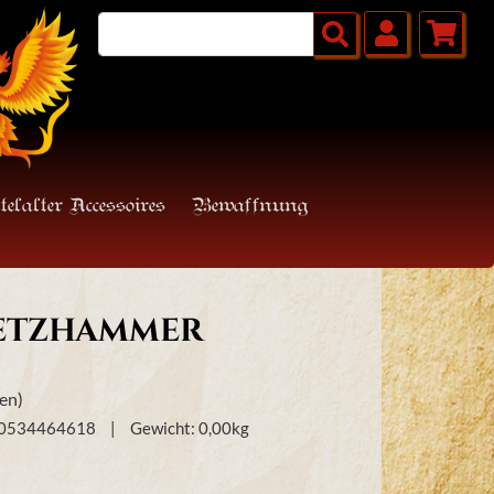
telalter Accessoires
Bewaffnung
metzhammer
en)
50534464618
Gewicht:
0,00
kg