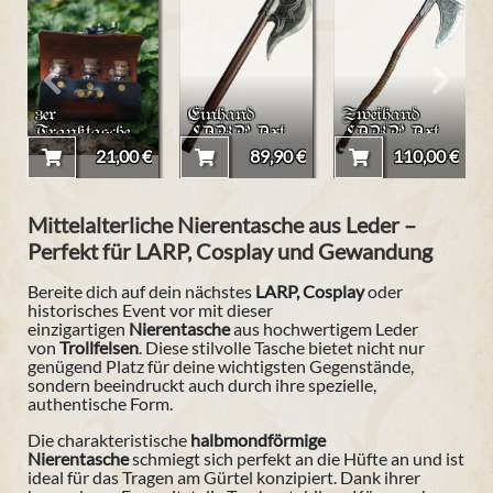
3er
Einhand
Zweihand
Tranktasche
LARP Axt
LARP Axt
mit
"Ewan"
"Kyan"
21,00 €
89,90 €
110,00 €
Riegelhaken
Mittelalterliche Nierentasche aus Leder –
Perfekt für LARP, Cosplay und Gewandung
Bereite dich auf dein nächstes
LARP, Cosplay
oder
historisches Event vor mit dieser
einzigartigen
Nierentasche
aus hochwertigem Leder
von
Trollfelsen
. Diese stilvolle Tasche bietet nicht nur
genügend Platz für deine wichtigsten Gegenstände,
sondern beeindruckt auch durch ihre spezielle,
authentische Form.
Die charakteristische
halbmondförmige
Nierentasche
schmiegt sich perfekt an die Hüfte an und ist
ideal für das Tragen am Gürtel konzipiert. Dank ihrer