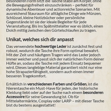
besonderen Form sitzt die Tasche stabil am Körper, ohne
die Bewegungsfreiheit einzuschränken – perfekt für
dynamische Abenteuer und actionreiche Szenarien. Mit
ausreichend Stauraum für alltägliche Dinge wie Münzen,
Schlüssel, kleine Notizbücher oder persönliche
Gegenstände ist sie der ideale Begleiter für jede
Veranstaltung.
Bis ins Spätmittelalter war es üblich, einen
Dolch mittig zwischen den Gürtelschlaufen zu tragen.
Unikat, welches sich dir anpasst
Das verwendete
hochwertige Leder
ist zunächst fest und
robust, wodurch die Tasche ihre Form optimal bewahrt.
Mit der Zeit und häufigem Tragen wird das Leder jedoch
immer weicher und passt sich der natürlichen Form deiner
Hüfte an, sodass die Tasche mit jedem Einsatz bequemer
wird. Dieses langlebige Material garantiert nicht nur eine
hohe Strapazierfähigkeit, sondern auch einen immer
besseren Tragekomfort.
Erhältlich in
verschiedenen Farben und Größen
, ist die
Nierentasche ein Must-Have für jeden, der historische
Kleidung liebt oder auf der Suche nach einem
besonderen
Accessoire
für seine Gewandung ist. Ob für
Mittelaltermärkte, Cosplay oder LARP – mit dieser Tasche
bist du bestens ausgestattet!