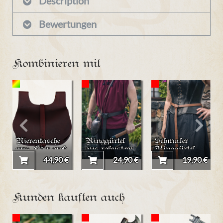
Description
Bewertungen
Kombinieren mit
Nierentasche
Ringgürtel
Schmaler
aus Leder groß
aus robustem
Ringgürtel
Leder
aus robustem
44,90 €
24,90 €
19,90 €
Leder
Kunden kauften auch