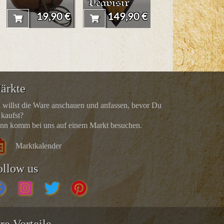
'Vegvisir'
"Veit"
19,90 €
149,90 €
41,90 
ärkte
 willst die Ware anschauen und anfassen, bevor Du
 kaufst?
nn komm bei uns auf einem Markt besuchen.
Marktkalender
ollow us