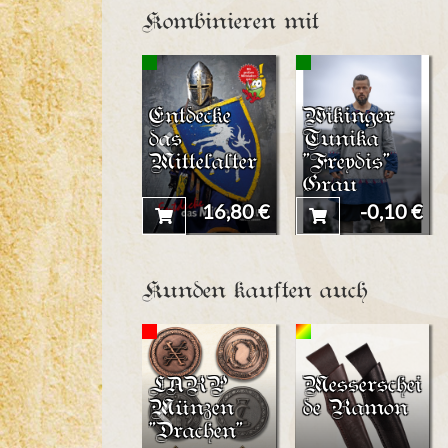
Kombinieren mit
Entdecke
Wikinger
das
Tunika
Mittelalter
"Freydis"
Grau
16,80 €
-0,10 €
Kunden kauften auch
LARP
Messerschei
Münzen
de Ramon
"Drachen"