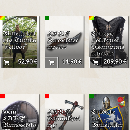
Mittelalterl
LARP
Corsage
iche Tunika
Kürschner
Vollbrust
"Halvor"
messer
Steampunk
schwarz
52,90 €
11,90 €
209,90 €
50cm
LARP
Entdecke
LARP-
Schraubzwi
das
Rundschild
nge
Mittelalter