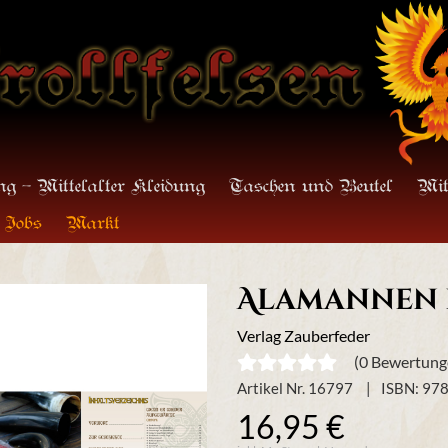
g - Mittelalter Kleidung
Taschen und Beutel
Mit
Jobs
Markt
Alamannen
Verlag Zauberfeder
(0 Bewertung
Artikel Nr. 16797
ISBN: 97
16,95 €