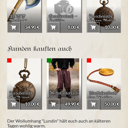
LARP
Geschirrtuch -
Taschenuhr
Wurfaxt
Hobbits
Harry Potter
"Wächter"
Hufflepuff
34,90 €
8,00 €
10,00 €
(groß)
Kunden kauften auch
Taschenuhr
Mittelalterlich
Brettchenborte
D'n'D zwei
e
5m "Halber
Schwerter
Kniebundhose
Hund"
10,00 €
49,90 €
50,00 €
(groß)
"Vincent"
Der Wollumhang "Lundin" hält euch auch an kälteren
Tagen wohlig warm.