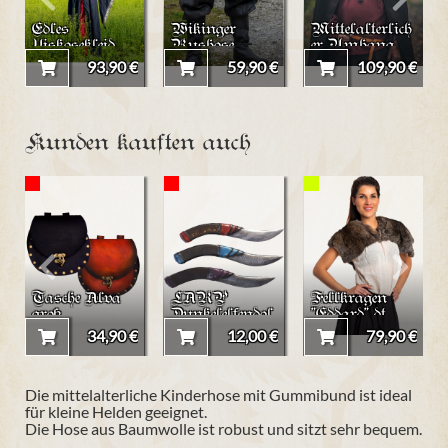
Edles
Wikinger
Mittelalterlich
Viskosekleid
Rushose
er Umhang
"Ivette"
Leinen
"Zenta"
93,90 €
59,90 €
109,90 €
"Wodan"
Kunden kauften auch
Tasche Alva
LARP
Fellkragen
groß
Dunkelelfendol
"Eddard" dt.
ch
Riese,
34,90 €
12,00 €
79,90 €
eisengrau
Die mittelalterliche Kinderhose mit Gummibund ist ideal
für kleine Helden geeignet.
Die Hose aus Baumwolle ist robust und sitzt sehr bequem.