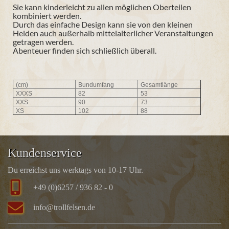
Sie kann kinderleicht zu allen möglichen Oberteilen
kombiniert werden.
Durch das einfache Design kann sie von den kleinen
Helden auch außerhalb mittelalterlicher Veranstaltungen
getragen werden.
Abenteuer finden sich schließlich überall.
(cm)
Bundumfang
Gesamtlänge
XXXS
82
53
XXS
90
73
XS
102
88
Kundenservice
Du erreichst uns werktags von 10-17 Uhr.
+49 (0)6257 / 936 82 - 0
info@trollfelsen.de